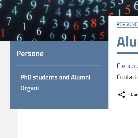
PERSONE
Al
Persone
Elenco 
Contatti
PhD students and Alumni
Organi
Con