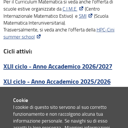
Per il Curriculum Matematica si veda anche l'offerta di
scuole estive organizzate da
C.I.M.E.
(Centro
Calendario
Internazionale Matematico Estivo) e
SMI
(Scuola
Matematica Interuniversitaria).
Trasversalmente, si veda anche l'offerta della
HPC-Cini
summer school
Cicli attivi:
XLII ciclo - Anno Accademico 2026/2027
XLI ciclo - Anno Accademico 2025/2026
XL ciclo - Anno Accademico 2024/2025
Cookie
I cookie di questo sito servono al suo corretto
XXXIX ciclo - Anno Accademico 2023/2024
funzionamento e non raccolgono alcuna tua
informazione personale. Se navighi su di esso
Cicli precedenti
accetti la loro presenza.
Maggiori informazioni