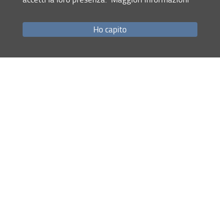
Ho capito
Calendario e orari corsi attualmente in
svolgimento
Attività Seminariale
Programma corsi di "Competenze
Trasversali" offerti da UniFi
Condividi
ultimo aggiornamento
27.05.2026