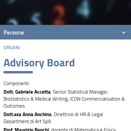
Persone
ORGANI
PhD students and Alumni
Advisory Board
Organi
Componenti:
Dott. Gabriele Accetta
, Senior Statistical Manager,
Biostatistics & Medical Writing, ICON Commercialisation &
Outcomes
Dott.ssa Anna Anchino
, Direttrice di HR & Legal
Department di Art SpA
Prof. Maurizio Banchi
, docente di Matematica e Fisica