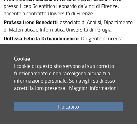
presso Liceo Scientifico Leonardo da Vinci di Firenze,
docente a contratto Università di Firenze
Prof.ssa Irene Benedetti
, associato di Analisi, Dipartimento
di Matematica e Informatica Università di Perugia
Dott.ssa Felicita Di Giandomenico
, Dirigente di ricerca
presso l’ Istituto di Scienza e Tecnologie dell'Informazione
"Alessandro Faedo”, Area della Ricerca CNR di Pisa
Cookie
Dott. Gianluca Frasca Caccia
, RTDB in Analisi Numerica,
I cookie di questo sito servono al suo corretto
Dipartimento di Matematica Università di Salerno
funzionamento e non raccolgono alcuna tua
Dott. Marco Mariani
, Dirigente dell’area Settori Produttivi
informazione personale. Se navighi su di esso
e Imprese dell’IRPET
accetti la loro presenza.
Maggiori informazioni
Prof. Paolo Salani
, ordinario di Analisi, Dipartimento di
Matematica e Informatica Università di Firenze, Vice
Ho capito
Presidente dell’Unione Matematica Italiana
Prof. Bruno Scarpa
, ordinario di Statistica, Dipartimento di
Scienze Statistiche dell’Università di Padova
Ing. Giuliano Sona
, Senior Software Engineer Hexagon