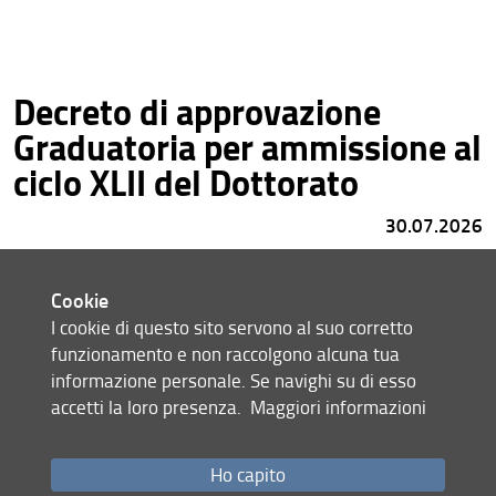
Decreto di approvazione
Graduatoria per ammissione al
ciclo XLII del Dottorato
30.07.2026
Cookie
I cookie di questo sito servono al suo corretto
funzionamento e non raccolgono alcuna tua
Punteggi prove orali per
informazione personale. Se navighi su di esso
l'ammissione al ciclo XLII
accetti la loro presenza.
Maggiori informazioni
22.07.2026
Ho capito