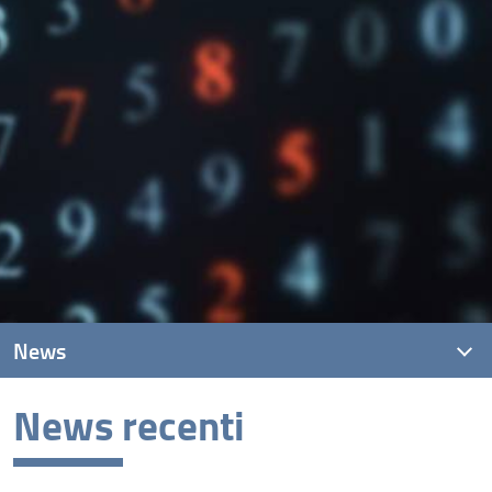
News
News recenti
News recenti
Archivio